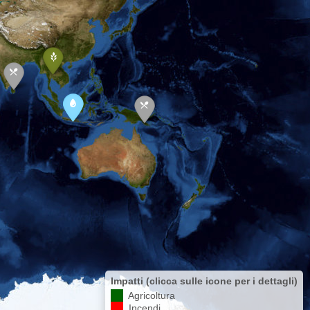
Impatti (clicca sulle icone per i dettagli)
Agricoltura
Incendi