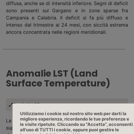
diffusa, anche se di intensità inferiore. Segni di deficit
sono presenti sul Gargano e in zone sparse fra
Campania e Calabria. Il deficit si fa più diffuso e
intenso dal trimestre ai 24 mesi, con siccità estrema
ancora concentrata nelle regioni meridionali.
Anomalie LST (Land
Surface Temperature)
Cos'è lA LST
Utilizziamo i cookie sul nostro sito web per darti la
migliore esperienza, ricordando le tue preferenze e
La Land Surface Temperature – LST o
temperatura
le visite ripetute. Cliccando su "Accetta", acconsenti
superficiale
è una Variabile Climatica Essenziale
all'uso di TUTTI i cookie, oppure puoi gestire le