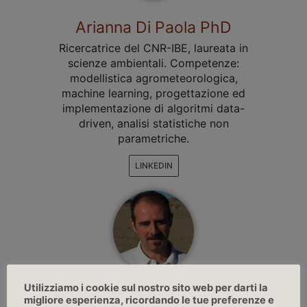
Arianna Di Paola PhD
Ricercatrice del CNR-IBE, laureata in
scienze ambientali. Competenze:
modellistica agrometeorologica,
machine learning, progettazione ed
implementazione di algoritmi data-
driven, analisi statistiche non
parametriche.
LINKEDIN
Utilizziamo i cookie sul nostro sito web per darti la
Massimilian Pasqui PhD
migliore esperienza, ricordando le tue preferenze e