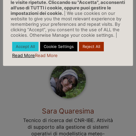
le visite ripetute. Cliccando su "Accetta", acconsenti
Fisico, ricercatore del CNR-IBE.
all'uso di TUTTI i cookie, oppure puoi gestire le
Competenze: modellistica legata ai
impostazioni dei cookie.
| We use cookies on our
website to give you the most relevant experience by
cambiamenti climatici e impatti
remembering your preferences and repeat visits. By
sull'agricoltura, previsioni stagionali nel
clicking “Accept”, you consent to the use of ALL the
Bacino del Mediterraneo e Africa
cookies. Otherwise Manage your cookie settings. |
occidentale.
Accept All
Cookie Settings
Reject All
LINKEDIN
Read More
Read More
Sara Quaresima
Tecnico di ricerca del CNR-IBE. Attività
di supporto alla gestione di sistemi
operativi di modellistica meteo-