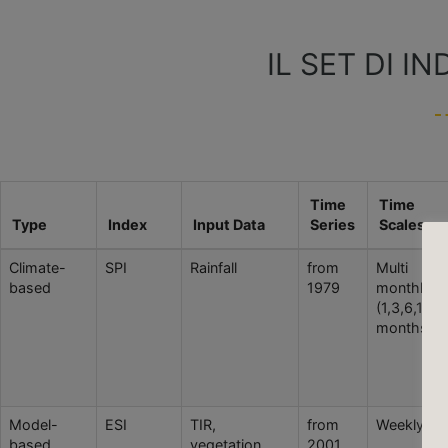
IL SET DI I
Time
Time
Type
Index
Input Data
Series
Scales
Climate-
SPI
Rainfall
from
Multi
based
1979
monthly
(1,3,6,12,2
months)
Model-
ESI
TIR,
from
Weekly
based
vegetation,
2001