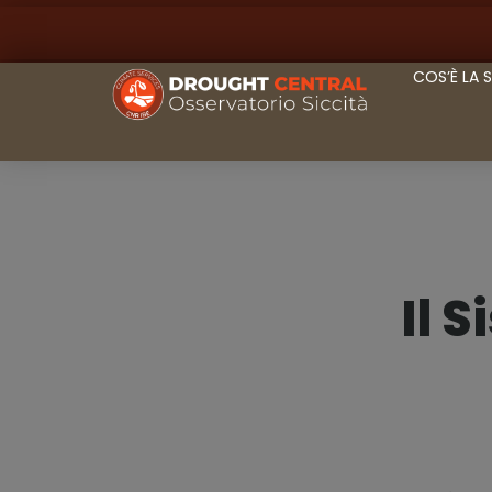
COS’È LA 
Il 