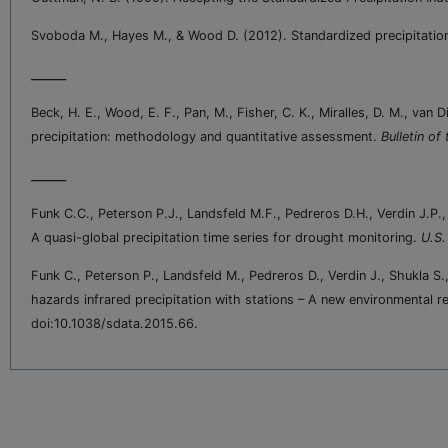
Svoboda M., Hayes M., & Wood D. (2012). Standardized precipitatio
_____
Beck, H. E., Wood, E. F., Pan, M., Fisher, C. K., Miralles, D. M., van 
precipitation: methodology and quantitative assessment.
Bulletin o
_____
Funk C.C., Peterson P.J., Landsfeld M.F., Pedreros D.H., Verdin J.P.
A quasi-global precipitation time series for drought monitoring.
U.S.
Funk C., Peterson P., Landsfeld M., Pedreros D., Verdin J., Shukla S.
hazards infrared precipitation with stations – A new environmental 
doi:10.1038/sdata.2015.66.