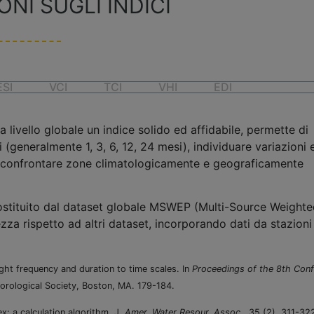
NI SUGLI INDICI
ESI
VCI
TCI
VHI
EDI
 livello globale un indice solido ed affidabile, permette di
 (generalmente 1, 3, 6, 12, 24 mesi), individuare variazioni 
à di confrontare zone climatologicamente e geograficamente
sostituito dal dataset globale MSWEP (Multi-Source Weighte
za rispetto ad altri dataset, incorporando dati da stazioni
ught frequency and duration to time scales. In
Proceedings of the 8th Con
orological Society, Boston, MA. 179-184.
x: a calculation algorithm. J.
Amer. Water Resour. Assoc.
, 35 (2), 311-32