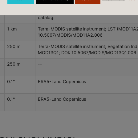
MODIS; other meterological inputs from the Cli
Forecast System Reanalysis (CFS-R). NASA SER
catalog.
1 km
Terra-MODIS satellite instrument; LST (MOD11A2
10.5067/MODIS/MOD11A2.006
250 m
Terra-MODIS satellite instrument; Vegetation Ind
MOD13Q1; DOI: 10.5067/MODIS/MOD13Q1.006
250 m
--
0.1°
ERA5-Land Copernicus
0.1°
ERA5-Land Copernicus