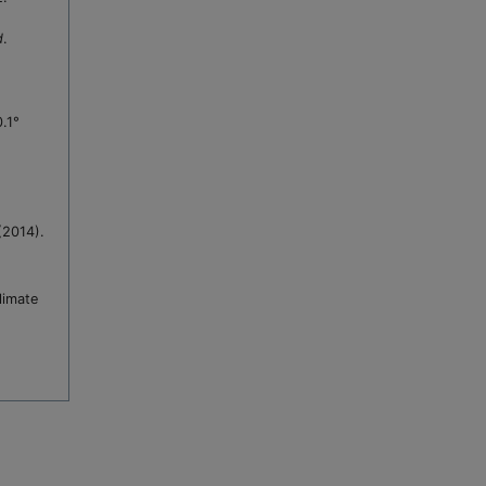
d
.
0.1°
(2014).
limate