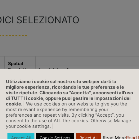
NDICI SELEZIONATO
Spatial
Resolution
Input data reference
Utilizziamo i cookie sul nostro sito web per darti la
0.1°
From April 2022 MSWEP-Multi-Source Weighte
migliore esperienza, ricordando le tue preferenze e le
Ensemble Precipitation (Beck H. E. et al., 2019) 
visite ripetute. Cliccando su "Accetta", acconsenti all'uso
4
rainfall dataset used for the monthly bulletins an
di TUTTI i cookie, oppure puoi gestire le impostazioni dei
webGIS. (Old dataset: CHIRPS-Climate Hazards
cookie.
| We use cookies on our website to give you the
Infrared Precipitation with Stations (Funk et al.,
most relevant experience by remembering your
et al., 2015)). ERA5 Land dataset is used for th
preferences and repeat visits. By clicking “Accept”, you
Scan" Dashboard.
consent to the use of ALL the cookies. Otherwise Manage
your cookie settings. |
5 km
Atmosphere Land Exchange Inverse (ALEXI) mo
Read More
Read 
Accept All
Cookie Settings
Reject All
Surface Temperature and Leaf Area Index inputs