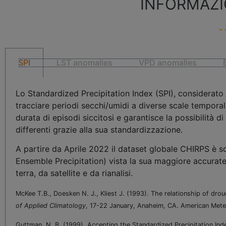
INFORMAZIO
SPI
LST anomalies
VPD anomalies
Lo Standardized Precipitation Index (SPI),
considerato a
tracciare periodi secchi/umidi a diverse scale temporali
durata di episodi siccitosi e garantisce la possibilit
differenti grazie alla sua standardizzazione.
A partire da Aprile 2022 il dataset globale CHIRPS è 
Ensemble Precipitation) vista la sua maggiore accuratez
terra, da satellite e da rianalisi.
McKee T.B., Doesken N. J., Kliest J. (1993). The relationship of dro
of Applied Climatology
, 17-22 January, Anaheim, CA. American Mete
Guttman, N. B. (1999). Accepting the Standardized Precipitation Inde