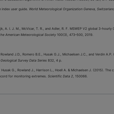
n index user guide.
World Meteorological Organization Geneva, Switzerlan
Dijk, A. I. J. M., McVicar, T. R., and Adler, R. F. MSWEP V2 global 3-hourly 
f the American Meteorological Society
100(3), 473–500, 2019.
, Rowland J.D., Romero B.E., Husak G.J., Michaelsen J.C., and Verdin A.P. 
 Geological Survey Data Series
832, 4 p.
, Husak G., Rowland J., Harrison L., Hoell A. & Michaelsen J. (2015). The c
record for monitoring extremes.
Scientific Data 2
, 150066.