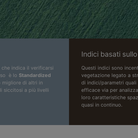
Indici basati sull
he indica il verificarsi
Questi indici sono incent
fuso è lo
Standardized
vegetazione legato a str
migliore di altri in
di indici/parametri quali
siccitosi a più livelli
efficace via per analizz
loro caratteristiche spa
quasi in continuo.