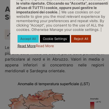
le visite ripetute. Cliccando su "Accetta", acconsenti
Anomalie LST (Land
all'uso di TUTTI i cookie, oppure puoi gestire le
impostazioni dei cookie.
| We use cookies on our
Surface Temperature)
website to give you the most relevant experience by
remembering your preferences and repeat visits. By
clicking “Accept”, you consent to the use of ALL the
cookies. Otherwise Manage your cookie settings. |
Cos'è lA LST
Accept All
Cookie Settings
Reject All
Read More
Read More
Le temperature superficiali di Marzo sono risultate
più alte della media su buona parte della penisola, in
particolare al nord e in Abruzzo. Valori in media o
appena inferiori si concentrano nelle regioni
meridionali e Sardegna orientale.