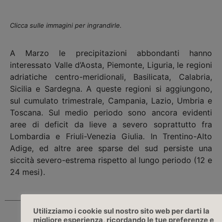
Clicca sulle immagini per ingrandirle.
A Marzo le precipitazioni abbondanti hanno
interessato Valle d’Aosta, Piemonte, Liguria, le regioni
adriatiche centro-meridionali, Basilicata, Calabria,
Sicilia e Sardegna. A queste regioni si aggiungono,
sul cumulato trimestrale, Campania, Lazio, Umbria e
Toscana. Sul medio periodo sono ancora evidenti
aree di deficit da lieve a severo soprattutto fra
Lombardia e Friuli-Venezia Giulia. In Trentino-Alto
Adige, ed altre aree sparse del sud persiste una
siccità severo-estrema rispetto al lungo periodo (12 e
24 mesi).
Utilizziamo i cookie sul nostro sito web per darti la
migliore esperienza, ricordando le tue preferenze e