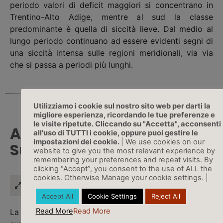
periodo valori di deficit maggiori si concentrano in
Trentino-Alto Adige, mentre al sud la classe
predominante è quella di siccità lieve. Dal medio al
lungo periodo continuano ad essere evidenti segni di
una siccità intensa sulle regioni meridionali, via via
che si passa a periodi più lunghi.
Utilizziamo i cookie sul nostro sito web per darti la
migliore esperienza, ricordando le tue preferenze e
le visite ripetute. Cliccando su "Accetta", acconsenti
Anomalie LST (Land
all'uso di TUTTI i cookie, oppure puoi gestire le
impostazioni dei cookie.
| We use cookies on our
Surface Temperature)
website to give you the most relevant experience by
remembering your preferences and repeat visits. By
clicking “Accept”, you consent to the use of ALL the
cookies. Otherwise Manage your cookie settings. |
Cos'è lA LST
Accept All
Cookie Settings
Reject All
Read More
Read More
La Land Surface Temperature – LST o
temperatura