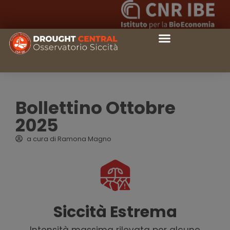
Bollettino Ottobre
2025
a cura di
Ramona Magno
Siccità Estrema
Intensità massima rilevata per alcune