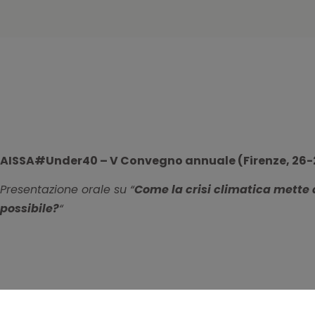
AISSA#Under40 – V Convegno annuale (Firenze, 26-
Presentazione orale su “
Come la crisi climatica mette a
possibile?
“