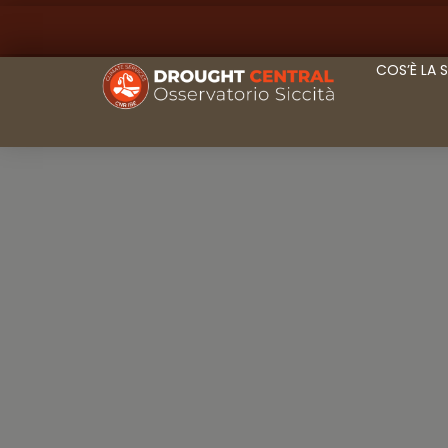
COS’È LA 