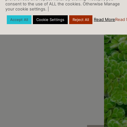
consent to the use of ALL the cookies. Otherwise Manage
your cookie settings. |
Read More
Read 
Accept All
Cookie Settings
Reject All