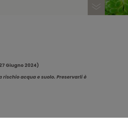
27 Giugno 2024)
 rischio acqua e suolo. Preservarli è