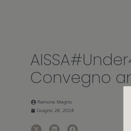
AISSA#Under
Convegno a
Ramona Magno
Giugno 28, 2024