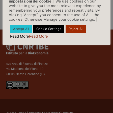
impostazioni dei cookie.
| We use cookies on our
website to give you the most relevant experience by
remembering your preferences and repeat visits. By
clicking “Accept”, you consent to the use of ALL the
cookies. Otherwise Manage your cookie settings. |
Vai a Rassegna Stampa »
Accept All
Cookie Settings
Reject All
Read More
Read More
c/o Area di Ricerca di Firenze
via Madonna del Piano, 10
50019 Sesto Fiorentino (FI)