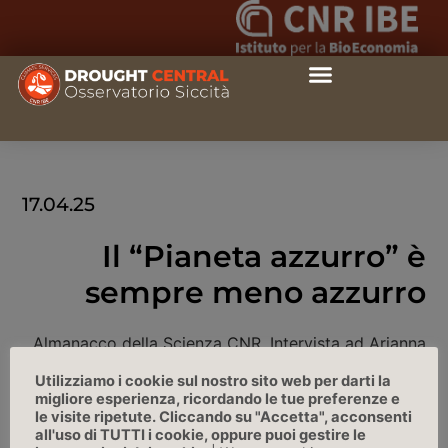
17.04.25
Il “Pianeta azzurro” è
sempre meno azzurro
Almanacco della Scienza CNR, Intervista ad Arianna
Di Paola
Utilizziamo i cookie sul nostro sito web per darti la
migliore esperienza, ricordando le tue preferenze e
le visite ripetute. Cliccando su "Accetta", acconsenti
LINK
all'uso di TUTTI i cookie, oppure puoi gestire le