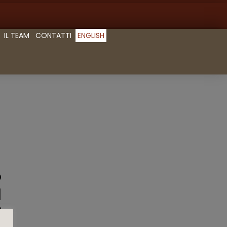
IL TEAM
CONTATTI
ENGLISH
o
d
”