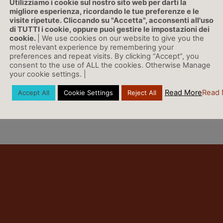
Utilizziamo i cookie sul nostro sito web per darti la
migliore esperienza, ricordando le tue preferenze e le
BergamoNews, 05/03/202
visite ripetute. Cliccando su "Accetta", acconsenti all'uso
di TUTTI i cookie, oppure puoi gestire le impostazioni dei
cookie.
| We use cookies on our website to give you the
LINK
most relevant experience by remembering your
preferences and repeat visits. By clicking “Accept”, you
consent to the use of ALL the cookies. Otherwise Manage
your cookie settings. |
Read More
Read 
Accept All
Cookie Settings
Reject All
Vai a Rassegna Stampa »