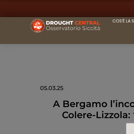
COS’È LA 
05.03.25
A Bergamo l’inco
Colere-Lizzola