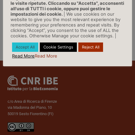
di Valeria Cudino, alpassocoitempi.com
le visite ripetute. Cliccando su "Accetta", acconsenti
all'uso di TUTTI i cookie, oppure puoi gestire le
impostazioni dei cookie.
| We use cookies on our
LINK
website to give you the most relevant experience by
remembering your preferences and repeat visits. By
clicking “Accept”, you consent to the use of ALL the
cookies. Otherwise Manage your cookie settings. |
Accept All
Cookie Settings
Reject All
Vai a Rassegna Stampa »
Read More
Read More
c/o Area di Ricerca di Firenze
via Madonna del Piano, 10
50019 Sesto Fiorentino (FI)