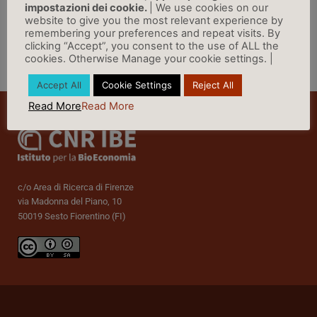
impostazioni dei cookie.
| We use cookies on our
website to give you the most relevant experience by
remembering your preferences and repeat visits. By
clicking “Accept”, you consent to the use of ALL the
cookies. Otherwise Manage your cookie settings. |
Vai a Rassegna Stampa »
Accept All
Cookie Settings
Reject All
Read More
Read More
c/o Area di Ricerca di Firenze
via Madonna del Piano, 10
50019 Sesto Fiorentino (FI)