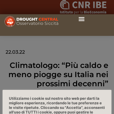
22.03.22
Climatologo: “Più caldo e
meno piogge su Italia nei
prossimi decenni”
Adnkronos intervista Massimiliano Pasqui CNR-IBE
Utilizziamo i cookie sul nostro sito web per darti la
migliore esperienza, ricordando le tue preferenze e
le visite ripetute. Cliccando su "Accetta", acconsenti
LINK
all'uso di TUTTI i cookie, oppure puoi gestire le