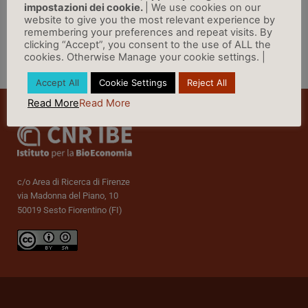
impostazioni dei cookie.
| We use cookies on our
website to give you the most relevant experience by
remembering your preferences and repeat visits. By
clicking “Accept”, you consent to the use of ALL the
cookies. Otherwise Manage your cookie settings. |
Vai a Rassegna Stampa »
Accept All
Cookie Settings
Reject All
Read More
Read More
c/o Area di Ricerca di Firenze
via Madonna del Piano, 10
50019 Sesto Fiorentino (FI)