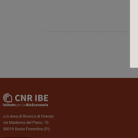
c/o Area di Ricerca di Firenze
via Madonna del Piano, 10
50019 Sesto Fiorentino (FI)