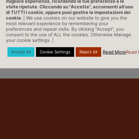
migliore esperienza, ricordando le tue preferenze e le
visite ripetute. Cliccando su "Accetta", acconsenti all'uso
di TUTTI i cookie, oppure puoi gestire le impostazioni dei
LINK
cookie.
| We use cookies on our website to give you the
most relevant experience by remembering your
preferences and repeat visits. By clicking “Accept”, you
consent to the use of ALL the cookies. Otherwise Manage
your cookie settings. |
Vai a Rassegna Stampa »
Read More
Read 
Accept All
Cookie Settings
Reject All