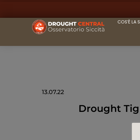
COS’È LA 
13.07.22
Drought Tigh