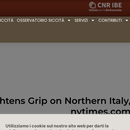
SICCITÀ
OSSERVATORIO SICCITÀ
SERVIZI
CONTRIBUTI
tens Grip on Northern Italy
nytimes.co
By Elisabetta Povoledo July 12, 202
Utilizziamo i cookie sul nostro sito web per darti la