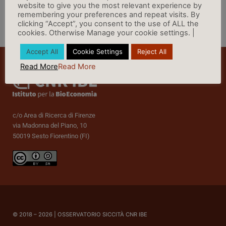
website to give you the most relevant experience by
remembering your preferences and repeat visits. By
clicking “Accept”, you consent to the use of ALL the
cookies. Otherwise Manage your cookie settings. |
Vai a Rassegna Stampa »
Accept All
Cookie Settings
Reject All
Read More
Read More
c/o Area di Ricerca di Firenze
via Madonna del Piano, 10
50019 Sesto Fiorentino (FI)
© 2018 – 2026 | OSSERVATORIO SICCITÀ CNR IBE