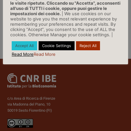
SempioneNews, 22/03/2023
le visite ripetute. Cliccando su "Accetta", acconsenti
all'uso di TUTTI i cookie, oppure puoi gestire le
impostazioni dei cookie.
| We use cookies on our
LINK
website to give you the most relevant experience by
remembering your preferences and repeat visits. By
clicking “Accept”, you consent to the use of ALL the
cookies. Otherwise Manage your cookie settings. |
Accept All
Cookie Settings
Reject All
Vai a Rassegna Stampa »
Read More
Read More
c/o Area di Ricerca di Firenze
via Madonna del Piano, 10
50019 Sesto Fiorentino (FI)