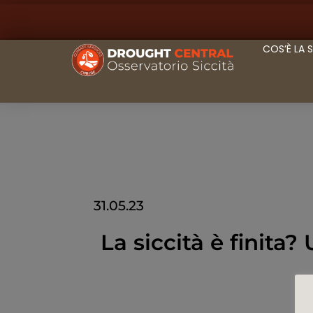
COS’È LA 
31.05.23
La siccità è finita?