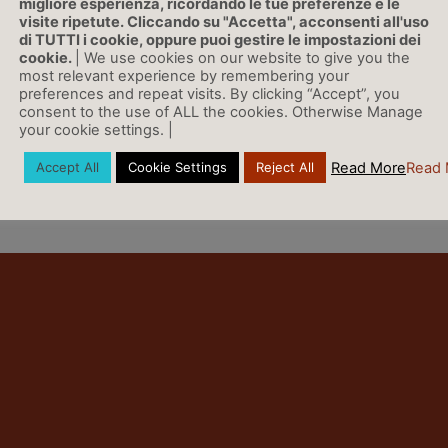
migliore esperienza, ricordando le tue preferenze e le
visite ripetute. Cliccando su "Accetta", acconsenti all'uso
di TUTTI i cookie, oppure puoi gestire le impostazioni dei
LINK
cookie.
| We use cookies on our website to give you the
most relevant experience by remembering your
preferences and repeat visits. By clicking “Accept”, you
consent to the use of ALL the cookies. Otherwise Manage
your cookie settings. |
Vai a Rassegna Stampa »
Read More
Read 
Accept All
Cookie Settings
Reject All