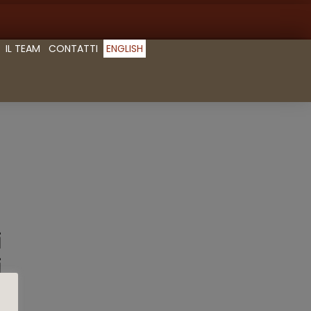
IL TEAM
CONTATTI
ENGLISH
i
i
3