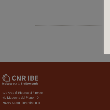
c/o Area di Ricerca di Firenze
via Madonna del Piano, 10
50019 Sesto Fiorentino (FI)