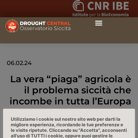
06.02.24
La vera “piaga” agricola è
il problema siccità che
incombe in tutta l’Europa
Affaritaliani.it, 06/02/2024
Utilizziamo i cookie sul nostro sito web per darti la
migliore esperienza, ricordando le tue preferenze e
le visite ripetute. Cliccando su "Accetta", acconsenti
LINK
all'uso di TUTTI i cookie, oppure puoi gestire le