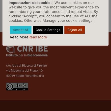
impostazioni dei cookie.
| We use cookies on our
website to give you the most relevant experience by
remembering your preferences and repeat visits. By
clicking “Accept”, you consent to the use of ALL the
cookies. Otherwise Manage your cookie settings. |
Vai a Rassegna Stampa »
Accept All
Cookie Settings
Reject All
Read More
Read More
c/o Area di Ricerca di Firenze
via Madonna del Piano, 10
50019 Sesto Fiorentino (FI)