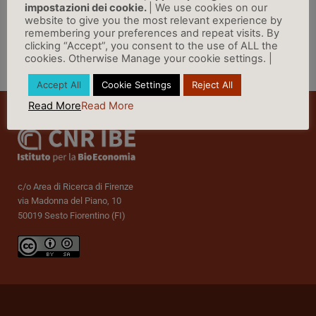
impostazioni dei cookie.
| We use cookies on our
website to give you the most relevant experience by
remembering your preferences and repeat visits. By
clicking “Accept”, you consent to the use of ALL the
cookies. Otherwise Manage your cookie settings. |
Vai a Rassegna Stampa »
Accept All
Cookie Settings
Reject All
Read More
Read More
c/o Area di Ricerca di Firenze
via Madonna del Piano, 10
50019 Sesto Fiorentino (FI)