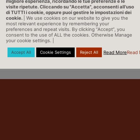
migliore esperienza, ricordando le tue preferenze e le
visite ripetute. Cliccando su "Accetta", acconsenti all'uso
di TUTTI i cookie, oppure puoi gestire le impostazioni dei
LINK
cookie.
| We use cookies on our website to give you the
most relevant experience by remembering your
preferences and repeat visits. By clicking “Accept”, you
consent to the use of ALL the cookies. Otherwise Manage
your cookie settings. |
Vai a Rassegna Stampa »
Read More
Read 
Accept All
Cookie Settings
Reject All