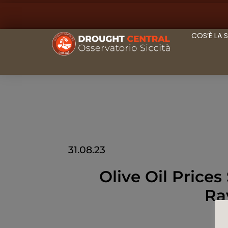
COS’È LA 
31.08.23
Olive Oil Price
Ra