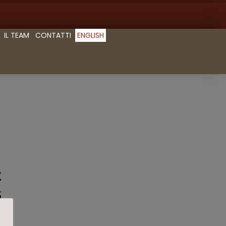
IL TEAM
CONTATTI
ENGLISH
t
s
3