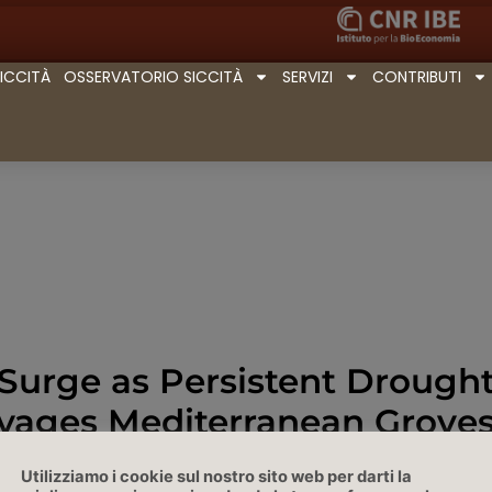
SICCITÀ
OSSERVATORIO SICCITÀ
SERVIZI
CONTRIBUTI
s Surge as Persistent Drough
vages Mediterranean Grove
Scientific American, 31/08/202
Utilizziamo i cookie sul nostro sito web per darti la