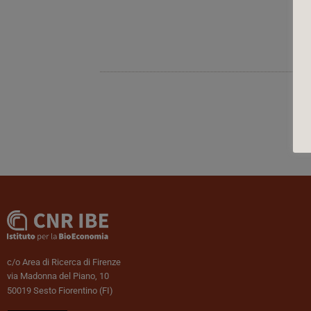
c/o Area di Ricerca di Firenze
via Madonna del Piano, 10
50019 Sesto Fiorentino (FI)