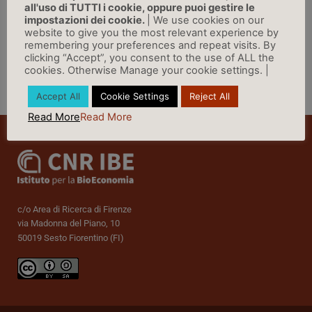
all'uso di TUTTI i cookie, oppure puoi gestire le
LINK
impostazioni dei cookie.
| We use cookies on our
website to give you the most relevant experience by
remembering your preferences and repeat visits. By
clicking “Accept”, you consent to the use of ALL the
cookies. Otherwise Manage your cookie settings. |
Vai a Rassegna Stampa »
Accept All
Cookie Settings
Reject All
Read More
Read More
c/o Area di Ricerca di Firenze
via Madonna del Piano, 10
50019 Sesto Fiorentino (FI)