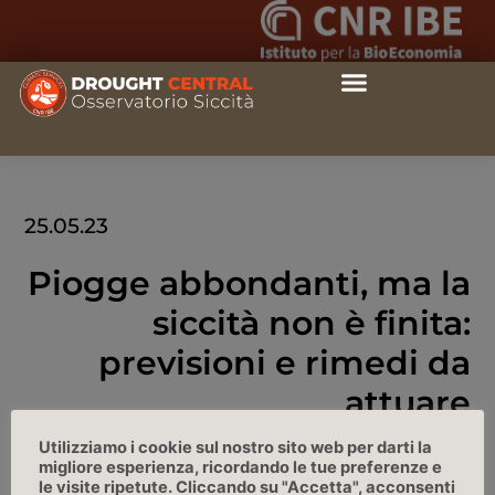
25.05.23
Piogge abbondanti, ma la
siccità non è finita:
previsioni e rimedi da
attuare
Utilizziamo i cookie sul nostro sito web per darti la
LeccoToday, 25/05/2023
migliore esperienza, ricordando le tue preferenze e
le visite ripetute. Cliccando su "Accetta", acconsenti