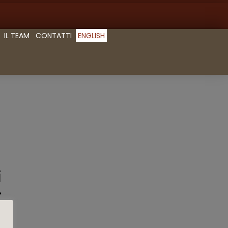
IL TEAM
CONTATTI
ENGLISH
i
r
2