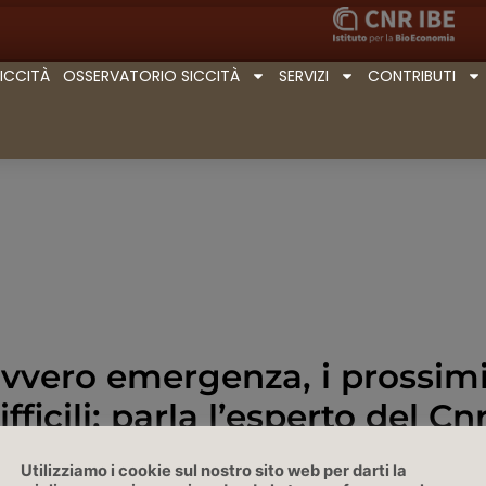
SICCITÀ
OSSERVATORIO SICCITÀ
SERVIZI
CONTRIBUTI
avvero emergenza, i prossim
ficili; parla l’esperto del Cn
IlMeteo.it, 19/06/202
Utilizziamo i cookie sul nostro sito web per darti la