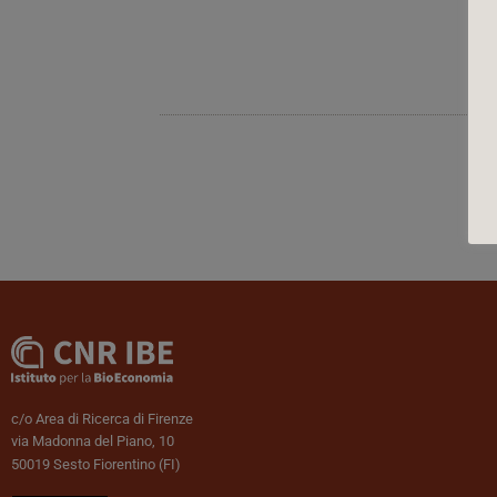
c/o Area di Ricerca di Firenze
via Madonna del Piano, 10
50019 Sesto Fiorentino (FI)