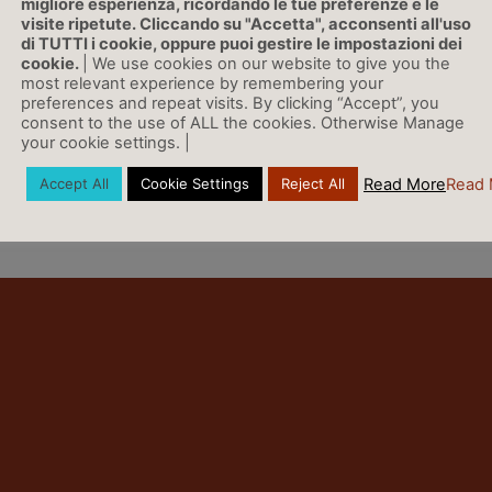
migliore esperienza, ricordando le tue preferenze e le
visite ripetute. Cliccando su "Accetta", acconsenti all'uso
di TUTTI i cookie, oppure puoi gestire le impostazioni dei
LINK
cookie.
| We use cookies on our website to give you the
most relevant experience by remembering your
preferences and repeat visits. By clicking “Accept”, you
consent to the use of ALL the cookies. Otherwise Manage
your cookie settings. |
Vai a Rassegna Stampa »
Read More
Read 
Accept All
Cookie Settings
Reject All