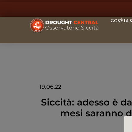
COS’È LA 
19.06.22
Siccità: adesso è d
mesi saranno dif