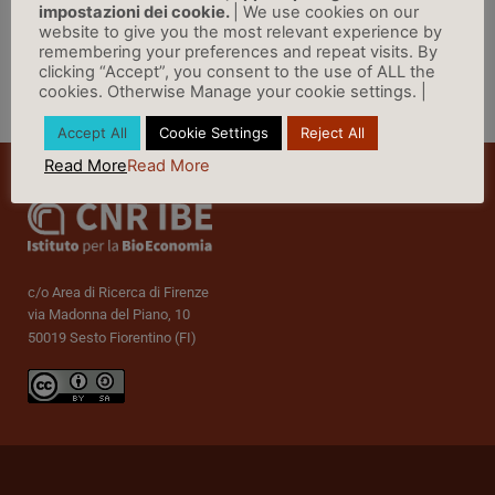
impostazioni dei cookie.
| We use cookies on our
website to give you the most relevant experience by
remembering your preferences and repeat visits. By
clicking “Accept”, you consent to the use of ALL the
cookies. Otherwise Manage your cookie settings. |
Vai a Rassegna Stampa »
Accept All
Cookie Settings
Reject All
Read More
Read More
c/o Area di Ricerca di Firenze
via Madonna del Piano, 10
50019 Sesto Fiorentino (FI)