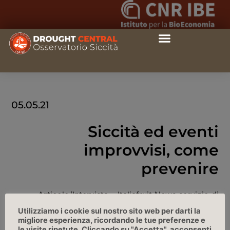
05.05.21
Siccità ed eventi
improvvisi, come
prevenire
Articolo/Intervista – Italiafruit News servizio di
informazione per professionisti del settore
Utilizziamo i cookie sul nostro sito web per darti la
ortofrutticolo.
migliore esperienza, ricordando le tue preferenze e
le visite ripetute. Cliccando su "Accetta", acconsenti