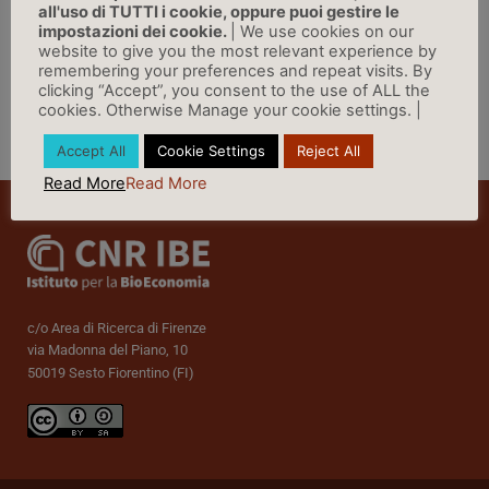
all'uso di TUTTI i cookie, oppure puoi gestire le
LINK
impostazioni dei cookie.
| We use cookies on our
website to give you the most relevant experience by
remembering your preferences and repeat visits. By
clicking “Accept”, you consent to the use of ALL the
cookies. Otherwise Manage your cookie settings. |
Vai a Rassegna Stampa »
Accept All
Cookie Settings
Reject All
Read More
Read More
c/o Area di Ricerca di Firenze
via Madonna del Piano, 10
50019 Sesto Fiorentino (FI)