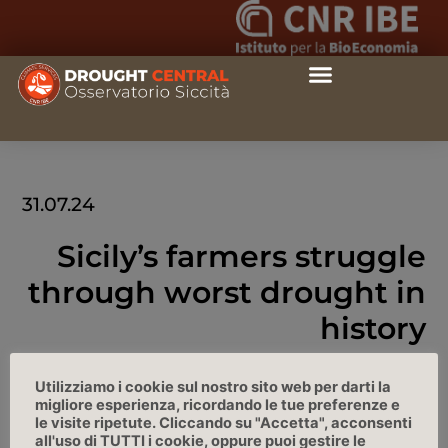
31.07.24
Sicily’s farmers struggle
through worst drought in
history
npr.org – American University Radio, di Willem Marx
Utilizziamo i cookie sul nostro sito web per darti la
migliore esperienza, ricordando le tue preferenze e
le visite ripetute. Cliccando su "Accetta", acconsenti
LINK
all'uso di TUTTI i cookie, oppure puoi gestire le