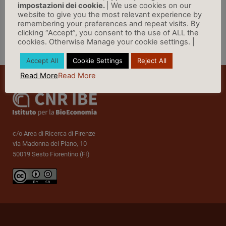
impostazioni dei cookie.
| We use cookies on our
website to give you the most relevant experience by
remembering your preferences and repeat visits. By
clicking “Accept”, you consent to the use of ALL the
cookies. Otherwise Manage your cookie settings. |
Vai a Rassegna Stampa »
Accept All
Cookie Settings
Reject All
Read More
Read More
c/o Area di Ricerca di Firenze
via Madonna del Piano, 10
50019 Sesto Fiorentino (FI)