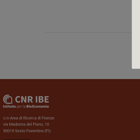
c/o Area di Ricerca di Firenze
via Madonna del Piano, 10
50019 Sesto Fiorentino (FI)