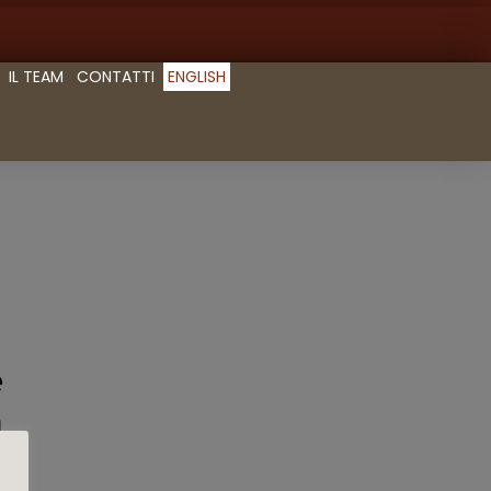
IL TEAM
CONTATTI
ENGLISH
e
a
o