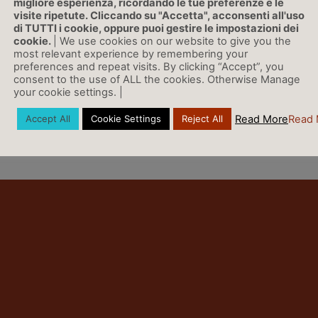
migliore esperienza, ricordando le tue preferenze e le
visite ripetute. Cliccando su "Accetta", acconsenti all'uso
di TUTTI i cookie, oppure puoi gestire le impostazioni dei
LINK
cookie.
| We use cookies on our website to give you the
most relevant experience by remembering your
preferences and repeat visits. By clicking “Accept”, you
consent to the use of ALL the cookies. Otherwise Manage
your cookie settings. |
Vai a Rassegna Stampa »
Read More
Read 
Accept All
Cookie Settings
Reject All