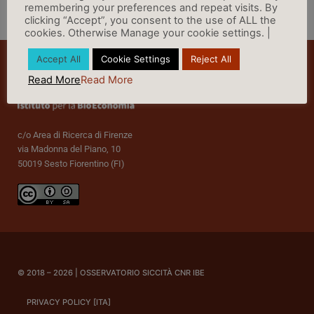
remembering your preferences and repeat visits. By
clicking “Accept”, you consent to the use of ALL the
Vai a Rassegna Stampa »
cookies. Otherwise Manage your cookie settings. |
Accept All
Cookie Settings
Reject All
Read More
Read More
c/o Area di Ricerca di Firenze
via Madonna del Piano, 10
50019 Sesto Fiorentino (FI)
© 2018 – 2026 | OSSERVATORIO SICCITÀ CNR IBE
PRIVACY POLICY [ITA]