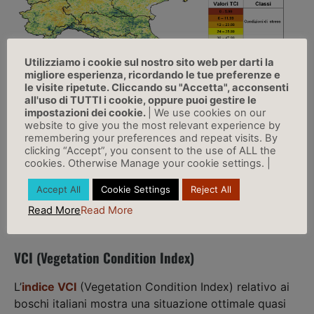
Utilizziamo i cookie sul nostro sito web per darti la
migliore esperienza, ricordando le tue preferenze e
le visite ripetute. Cliccando su "Accetta", acconsenti
all'uso di TUTTI i cookie, oppure puoi gestire le
impostazioni dei cookie.
| We use cookies on our
website to give you the most relevant experience by
remembering your preferences and repeat visits. By
clicking “Accept”, you consent to the use of ALL the
cookies. Otherwise Manage your cookie settings. |
Accept All
Cookie Settings
Reject All
Read More
Read More
VCI (Vegetation Condition Index)
L’
indice VCI
(Vegetation Condition Index) relativo ai
boschi italiani mostra una situazione ottimale quasi