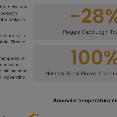
-28
bre è risultato
apoluoghi
entre a Massa
Pioggia Capoluoghi To
nferiore alla
toia, Firenze
100
e temperature
con valori
le minime sono
Numero Giorni Piovosi Capolu
go l’Appennino
Anomalie temperatura m