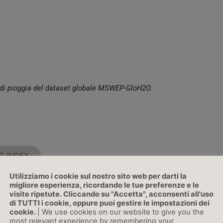
ti di pioggia del dataset globale MSWEP-GloH2O.
HT INDEX
Utilizziamo i cookie sul nostro sito web per darti la
migliore esperienza, ricordando le tue preferenze e le
visite ripetute. Cliccando su "Accetta", acconsenti all'uso
di TUTTI i cookie, oppure puoi gestire le impostazioni dei
cookie.
| We use cookies on our website to give you the
most relevant experience by remembering your