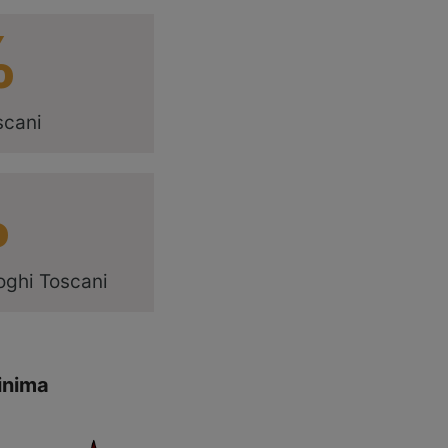
%
scani
%
oghi Toscani
inima