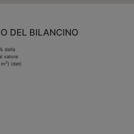
O DEL BILANCINO
% della
l valore
3
i m
) (dati