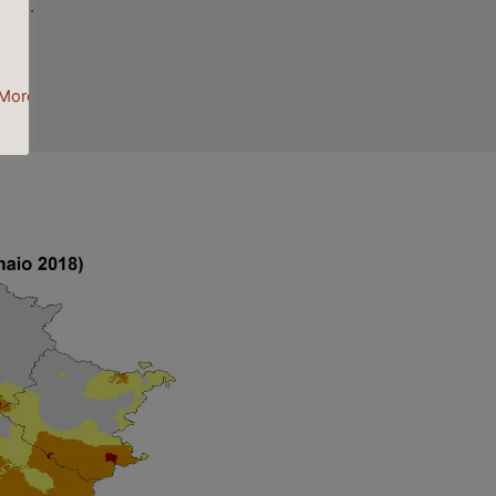
ale).
More