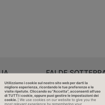
QUA
FALDE SOTTERR
Utilizziamo i cookie sul nostro sito web per darti la
(dati del
Il 25% delle falde mostra livelli più bassi della
migliore esperienza, ricordando le tue preferenze e le
maggior parte delle quali si trova nelle provin
sposizione
visite ripetute. Cliccando su "Accetta", acconsenti all'uso
Grosseto. Nella zona tra il fiume Cecina e San
iegata in
di TUTTI i cookie, oppure puoi gestire le impostazioni dei
cookie.
| We use cookies on our website to give you the
registrato il minimo mensile assoluto dell’inter
gge cadute
most relevant experience by remembering your