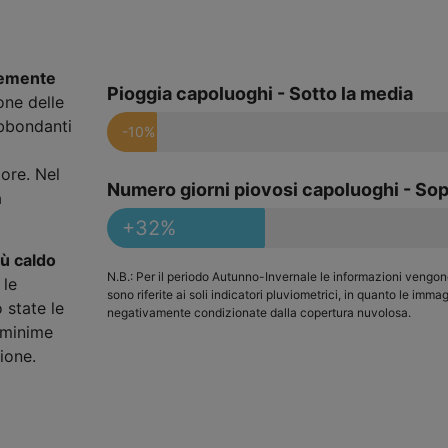
vemente
Pioggia capoluoghi - Sotto la media
one delle
abbondanti
-10%
ore. Nel
Numero giorni piovosi capoluoghi - Sop
a
+32%
ù caldo
N.B.: Per il periodo Autunno-Invernale le informazioni vengo
 le
sono riferite ai soli indicatori pluviometrici, in quanto le immag
 state le
negativamente condizionate dalla copertura nuvolosa.
 minime
ione.