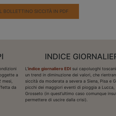
L BOLLETTINO SICCITÀ IN PDF
I
INDICE GIORNALIE
ondizioni
L’
indice giornaliero EDI
sui capoluoghi toscani
soggette a
un trend in diminuzione dei valori, che rientran
2 mesi,
siccità da moderata a severa a Siena, Pisa e G
ffetta da
picchi dei maggiori eventi di pioggia a Lucca,
Grosseto (in quest’ultimo caso comunque insuf
permettere di uscire dalla crisi).