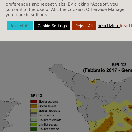
disponibile
(dati del Servizio Idrologico Region
la parte
preferences and repeat visits. By clicking “Accept”, you
consent to the use of ALL the cookies. Otherwise Manage
ha portate
your cookie settings. |
Read More
Read 
Accept All
Cookie Settings
Reject All