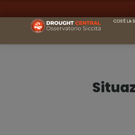
COS’È LA 
Situaz