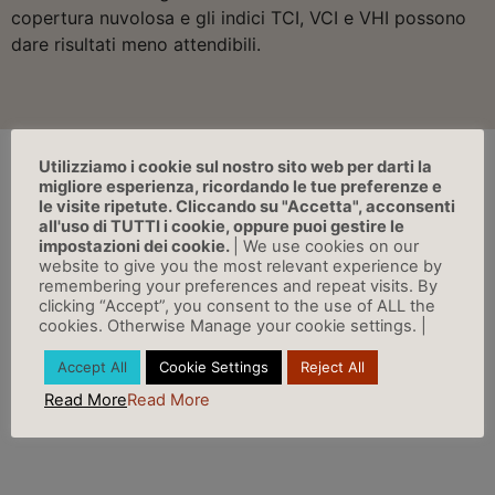
copertura nuvolosa e gli indici TCI, VCI e VHI possono
dare risultati meno attendibili.
Utilizziamo i cookie sul nostro sito web per darti la
migliore esperienza, ricordando le tue preferenze e
le visite ripetute. Cliccando su "Accetta", acconsenti
INVASO DEL BILANCINO
all'uso di TUTTI i cookie, oppure puoi gestire le
impostazioni dei cookie.
| We use cookies on our
website to give you the most relevant experience by
remembering your preferences and repeat visits. By
L’
invaso di Bilancino
, con 63,91 milioni di m3, chiude
clicking “Accept”, you consent to the use of ALL the
Febbraio in aumento rispetto al valore registrato alla
cookies. Otherwise Manage your cookie settings. |
fine del mese precedente (61,34 milioni di m3),
Accept All
Cookie Settings
Reject All
raggiungendo l’92,44% della sua capienza (dati
Read More
Read More
Publiacqua S.p.A.).