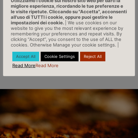
Utilizziamo i cookie sul nostro sito web per darti la
migliore esperienza, ricordando le tue preferenze e
le visite ripetute. Cliccando su "Accetta", acconsenti
all'uso di TUTTI i cookie, oppure puoi gestire le
impostazioni dei cookie.
| We use cookies on our
website to give you the most relevant experience by
remembering your preferences and repeat visits. By
SCARICA IL BOLLETTINO IN FORMATO
clicking “Accept”, you consent to the use of ALL the
PDF
cookies. Otherwise Manage your cookie settings. |
Accept All
Cookie Settings
Reject All
Read More
Read More