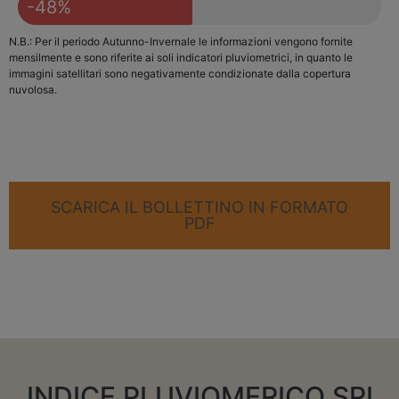
-48%
N.B.: Per il periodo Autunno-Invernale le informazioni vengono fornite
mensilmente e sono riferite ai soli indicatori pluviometrici, in quanto le
immagini satellitari sono negativamente condizionate dalla copertura
nuvolosa.
SCARICA IL BOLLETTINO IN FORMATO
PDF
INDICE PLUVIOMERICO SPI