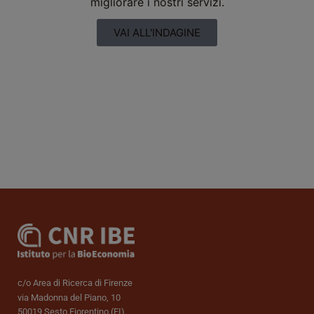
migliorare i nostri servizi.
VAI ALL'INDAGINE
c/o Area di Ricerca di Firenze
via Madonna del Piano, 10
50019 Sesto Fiorentino (FI)