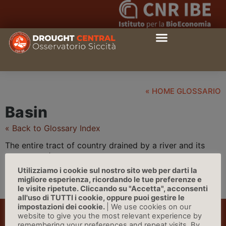
« HOME GLOSSARIO
Basin
« Back to Glossary Index
The entire tract of country drained by a river and its
tributaries. | Source: Earthlabs
Utilizziamo i cookie sul nostro sito web per darti la
migliore esperienza, ricordando le tue preferenze e
le visite ripetute. Cliccando su "Accetta", acconsenti
all'uso di TUTTI i cookie, oppure puoi gestire le
impostazioni dei cookie.
| We use cookies on our
website to give you the most relevant experience by
remembering your preferences and repeat visits. By