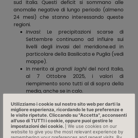
sud Italia. Questi deficit si sommano alle
anomalie negative di lungo periodo (almeno
24 mesi) che stanno interessando queste
regioni.
Invasi
: Le precipitazioni scarse di
Settembre continuano ad influire sui
livelli degli invasi del meridione.ed in
particolare della Basilicata e Puglia (vedi
mappe).
In merito ai
grandi laghi
del nord Italia,
al 7 Ottobre 2025, i valori di
riempimento sono tutti al di sopra della
media, anche se in calo.
Previsioni per i prossimi mesi
Utilizziamo i cookie sul nostro sito web per darti la
migliore esperienza, ricordando le tue preferenze e
Per quanto riguarda le
temperature
dell’aria
le visite ripetute. Cliccando su "Accetta", acconsenti
del trimestre Ottobre-Dicembre 2025, i dati
all'uso di TUTTI i cookie, oppure puoi gestire le
d’insieme dei maggiori centri europei per le
impostazioni dei cookie.
| We use cookies on our
website to give you the most relevant experience by
previsioni a medio termine prevedono valori
remembering your preferences and repeat visits. By