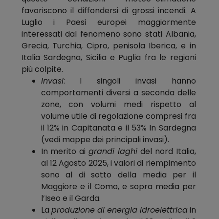
favoriscono il diffondersi di grossi incendi. A
Luglio i Paesi europei maggiormente
interessati dal fenomeno sono stati Albania,
Grecia, Turchia, Cipro, penisola Iberica, e in
Italia Sardegna, Sicilia e Puglia fra le regioni
più colpite.
Invasi
: I singoli invasi hanno
comportamenti diversi a seconda delle
zone, con volumi medi rispetto al
volume utile di regolazione compresi fra
il 12% in Capitanata e il 53% In Sardegna
(vedi mappe dei principali invasi).
In merito ai
grandi laghi
del nord Italia,
al 12 Agosto 2025, i valori di riempimento
sono al di sotto della media per il
Maggiore e il Como, e sopra media per
l’Iseo e il Garda.
La
produzione di energia idroelettrica
in