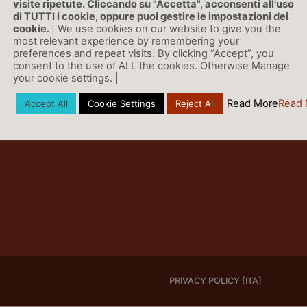
visite ripetute. Cliccando su "Accetta", acconsenti all'uso
di TUTTI i cookie, oppure puoi gestire le impostazioni dei
cookie.
| We use cookies on our website to give you the
most relevant experience by remembering your
preferences and repeat visits. By clicking “Accept”, you
consent to the use of ALL the cookies. Otherwise Manage
your cookie settings. |
Read More
Read 
Accept All
Cookie Settings
Reject All
PRIVACY POLICY [ITA]