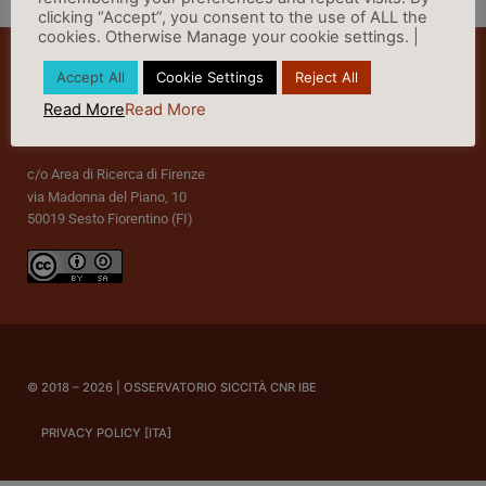
clicking “Accept”, you consent to the use of ALL the
cookies. Otherwise Manage your cookie settings. |
Accept All
Cookie Settings
Reject All
Read More
Read More
c/o Area di Ricerca di Firenze
via Madonna del Piano, 10
50019 Sesto Fiorentino (FI)
© 2018 – 2026 | OSSERVATORIO SICCITÀ CNR IBE
PRIVACY POLICY [ITA]