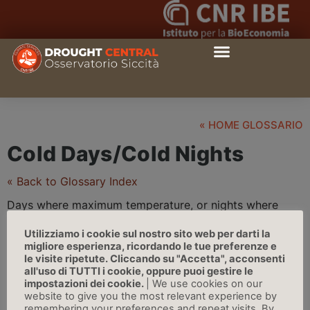
« HOME GLOSSARIO
Cold Days/Cold Nights
« Back to Glossary Index
Days where maximum temperature, or nights where
minimum temperature, falls below the 10th
percentile
,
Utilizziamo i cookie sul nostro sito web per darti la
where the respective temperature distributions are
migliore esperienza, ricordando le tue preferenze e
generally defined with respect to the 1961-1990
le visite ripetute. Cliccando su "Accetta", acconsenti
reference period | Source: IPCC
all'uso di TUTTI i cookie, oppure puoi gestire le
impostazioni dei cookie.
| We use cookies on our
website to give you the most relevant experience by
remembering your preferences and repeat visits. By