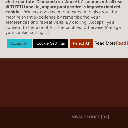
visite ripetute. Cliccando su "Accetta", acconsenti all'uso
di TUTTI i cookie, oppure puoi gestire le impostazioni dei
cookie.
| We use cookies on our website to give you the
most relevant experience by remembering your
preferences and repeat visits. By clicking “Accept”, you
consent to the use of ALL the cookies. Otherwise Manage
your cookie settings. |
Read More
Read 
Accept All
Cookie Settings
Reject All
PRIVACY POLICY [ITA]