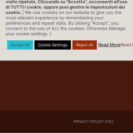
visite ripetute. Cliccando su "Accetta", acconsenti all'uso
di TUTTI i cookie, oppure puoi gestire le impostazioni dei
cookie.
| We use cookies on our website to give you the
most relevant experience by remembering your
preferences and repeat visits. By clicking “Accept”, you
consent to the use of ALL the cookies. Otherwise Manage
your cookie settings. |
Read More
Read 
Accept All
Cookie Settings
Reject All
PRIVACY POLICY [ITA]