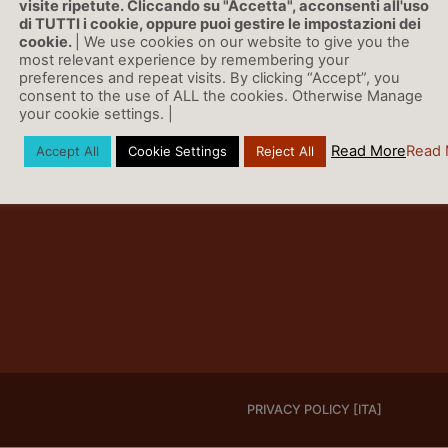
visite ripetute. Cliccando su "Accetta", acconsenti all'uso
di TUTTI i cookie, oppure puoi gestire le impostazioni dei
cookie.
| We use cookies on our website to give you the
most relevant experience by remembering your
preferences and repeat visits. By clicking “Accept”, you
consent to the use of ALL the cookies. Otherwise Manage
your cookie settings. |
Read More
Read 
Accept All
Cookie Settings
Reject All
PRIVACY POLICY [ITA]