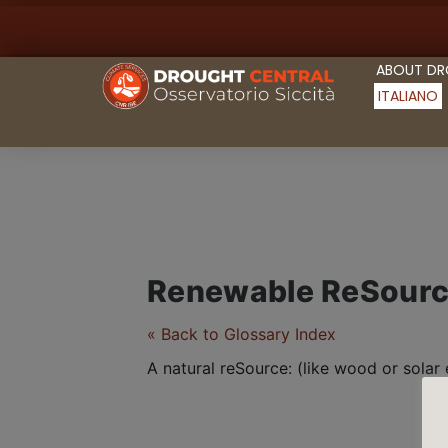
ABOUT D
ITALIANO
Renewable ReSourc
« Back to Glossary Index
A natural reSource: (like wood or sola