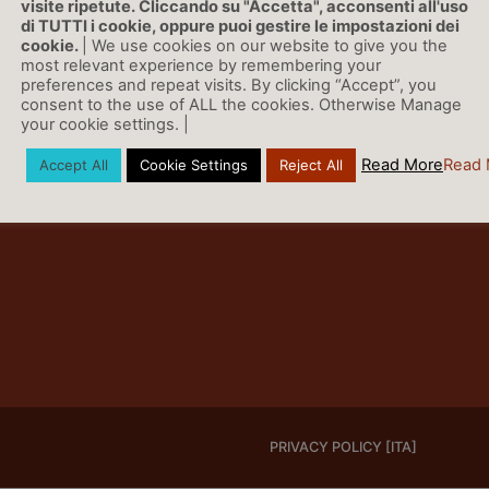
visite ripetute. Cliccando su "Accetta", acconsenti all'uso
di TUTTI i cookie, oppure puoi gestire le impostazioni dei
cookie.
| We use cookies on our website to give you the
most relevant experience by remembering your
preferences and repeat visits. By clicking “Accept”, you
consent to the use of ALL the cookies. Otherwise Manage
your cookie settings. |
Read More
Read 
Accept All
Cookie Settings
Reject All
PRIVACY POLICY [ITA]