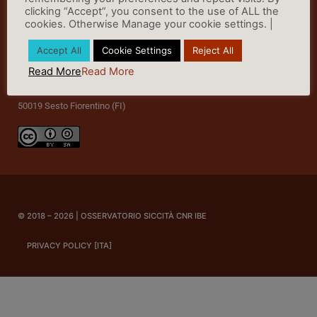
clicking “Accept”, you consent to the use of ALL the
cookies. Otherwise Manage your cookie settings. |
Accept All
Cookie Settings
Reject All
Read More
Read More
c/o Area di Ricerca di Firenze
via Madonna del Piano, 10
50019 Sesto Fiorentino (FI)
© 2018 – 2026 | OSSERVATORIO SICCITÀ CNR IBE
PRIVACY POLICY [ITA]