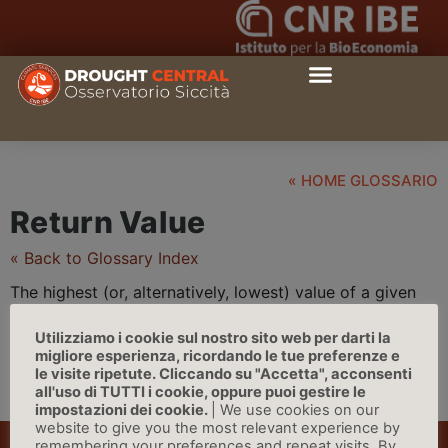
« HOME GLOSSARIO
Return Value
« Back to Glossary Index
The highest (or, alternatively, lowest) value of a given
variable, on average occurring once in a given period of
Utilizziamo i cookie sul nostro sito web per darti la
time (e.g., in 10 years) | Source: IPCC
migliore esperienza, ricordando le tue preferenze e
le visite ripetute. Cliccando su "Accetta", acconsenti
all'uso di TUTTI i cookie, oppure puoi gestire le
impostazioni dei cookie.
| We use cookies on our
website to give you the most relevant experience by
remembering your preferences and repeat visits. By